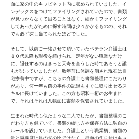
面に家の中のキャビネット内に収められていました。イ
ンデックスをつけてファイリングされていたので、書類
が見つからなくて困ることはなく、細かくファイリング
してあったがために探す時間は少々かかるものの、それ
でも必ず探し当てられたほどでした。
そして、以前ご一緒させて頂いていたベテラン弁護士は
８０代以降も現役を続けられ、定年がない職業なだけ
に、退任するのはきっと天寿を全うした時であろうと誰
もが思っていましたが、数年前に体調を崩され現在は自
宅療養中ですが、こちらの弁護士も書類整理にこだわり
があり、何十年も前の事件の記録もすぐに取り出せるス
キルに長けていました。この方も昭和一桁のお生まれ
で、それはそれは几帳面に書類を保管されていました。
生まれた時代も似たような二人でしたが、書類整理のこ
だわり方も似ていて、書類の綴じ方や保存方法に独自の
ルールを設けていました。弁護士という職業柄、書類の
量と重要度は私の父の比ではなく、壁面の作り付けキャ