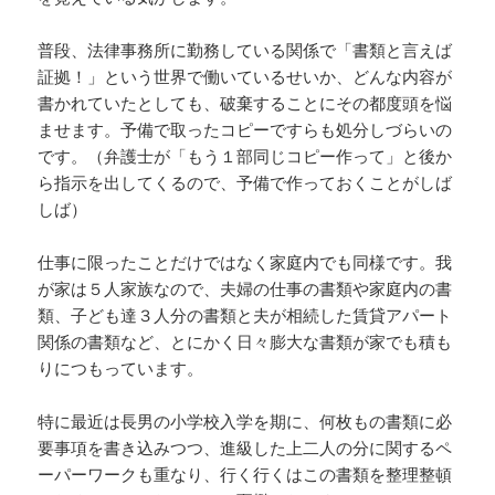
普段、法律事務所に勤務している関係で「書類と言えば
証拠！」という世界で働いているせいか、どんな内容が
書かれていたとしても、破棄することにその都度頭を悩
ませます。予備で取ったコピーですらも処分しづらいの
です。（弁護士が「もう１部同じコピー作って」と後か
ら指示を出してくるので、予備で作っておくことがしば
しば）
仕事に限ったことだけではなく家庭内でも同様です。我
が家は５人家族なので、夫婦の仕事の書類や家庭内の書
類、子ども達３人分の書類と夫が相続した賃貸アパート
関係の書類など、とにかく日々膨大な書類が家でも積も
りにつもっています。
特に最近は長男の小学校入学を期に、何枚もの書類に必
要事項を書き込みつつ、進級した上二人の分に関するペ
ーパーワークも重なり、行く行くはこの書類を整理整頓