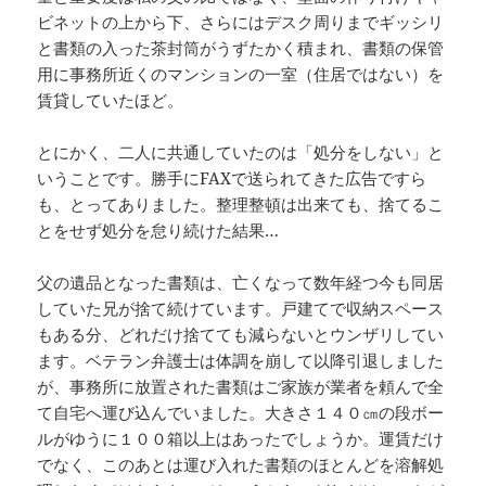
ビネットの上から下、さらにはデスク周りまでギッシリ
と書類の入った茶封筒がうずたかく積まれ、書類の保管
用に事務所近くのマンションの一室（住居ではない）を
賃貸していたほど。
とにかく、二人に共通していたのは「処分をしない」と
いうことです。勝手にFAXで送られてきた広告ですら
も、とってありました。整理整頓は出来ても、捨てるこ
とをせず処分を怠り続けた結果…
父の遺品となった書類は、亡くなって数年経つ今も同居
していた兄が捨て続けています。戸建てで収納スペース
もある分、どれだけ捨てても減らないとウンザリしてい
ます。ベテラン弁護士は体調を崩して以降引退しました
が、事務所に放置された書類はご家族が業者を頼んで全
て自宅へ運び込んでいました。大きさ１４０㎝の段ボー
ルがゆうに１００箱以上はあったでしょうか。運賃だけ
でなく、このあとは運び入れた書類のほとんどを溶解処