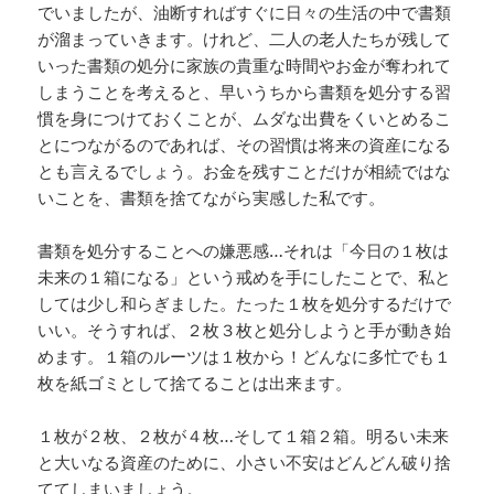
でいましたが、油断すればすぐに日々の生活の中で書類
が溜まっていきます。けれど、二人の老人たちが残して
いった書類の処分に家族の貴重な時間やお金が奪われて
しまうことを考えると、早いうちから書類を処分する習
慣を身につけておくことが、ムダな出費をくいとめるこ
とにつながるのであれば、その習慣は将来の資産になる
とも言えるでしょう。お金を残すことだけが相続ではな
いことを、書類を捨てながら実感した私です。
書類を処分することへの嫌悪感…それは「今日の１枚は
未来の１箱になる」という戒めを手にしたことで、私と
しては少し和らぎました。たった１枚を処分するだけで
いい。そうすれば、２枚３枚と処分しようと手が動き始
めます。１箱のルーツは１枚から！どんなに多忙でも１
枚を紙ゴミとして捨てることは出来ます。
１枚が２枚、２枚が４枚…そして１箱２箱。明るい未来
と大いなる資産のために、小さい不安はどんどん破り捨
ててしまいましょう。