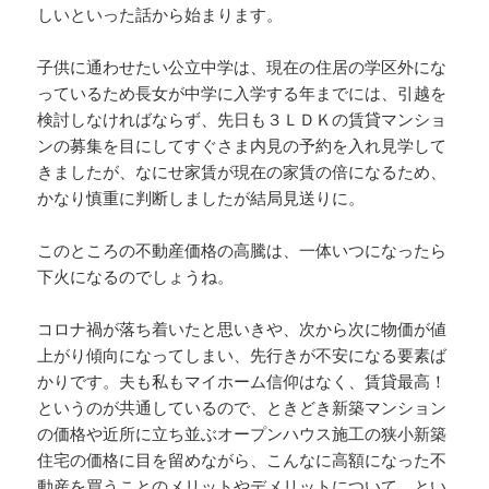
しいといった話から始まります。
子供に通わせたい公立中学は、現在の住居の学区外にな
っているため長女が中学に入学する年までには、引越を
検討しなければならず、先日も３ＬＤＫの賃貸マンショ
ンの募集を目にしてすぐさま内見の予約を入れ見学して
きましたが、なにせ家賃が現在の家賃の倍になるため、
かなり慎重に判断しましたが結局見送りに。
このところの不動産価格の高騰は、一体いつになったら
下火になるのでしょうね。
コロナ禍が落ち着いたと思いきや、次から次に物価が値
上がり傾向になってしまい、先行きが不安になる要素ば
かりです。夫も私もマイホーム信仰はなく、賃貸最高！
というのが共通しているので、ときどき新築マンション
の価格や近所に立ち並ぶオープンハウス施工の狭小新築
住宅の価格に目を留めながら、こんなに高額になった不
動産を買うことのメリットやデメリットについて、とい