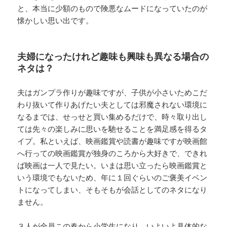
と、本当に少額のもので険悪なムードになっていたのが
懐かしい思い出です。
夫婦になったけれど趣味も興味も異なる場合の
ネタは？
夫はガンプラ作りが趣味ですが、子供が小さいためこだ
わり抜いて作りあげたい夫としては邪魔されない環境に
なるまでは、せっせと買い集めるだけで、時々取り出し
ては先々の楽しみに思いを馳せることを満足感を得るタ
イプ。私といえば、映画鑑賞や読書が趣味ですが映画館
へ行っての映画鑑賞が独身のころから大好きで、できれ
ば映画は一人で見たい。いまは思い立ったら映画鑑賞と
いう環境でもないため、年に１回ぐらいのご褒美イベン
トになってしまい、そもそもが会話としてのネタになり
ません。
３人が全員この春から小学生になり、いよいよ具体的な