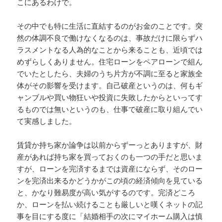
こにあるわけで。
その中でも特に生活に直結するのがお金のことです。突
然の体調不良で働けなくなるのは、事故だけに限らずハ
ラスメントなる人為的なことから来ることも、近頃では
めずらしくありません。住宅ローンをペアローンで組ん
でいたとしたら、夫婦のうち片方が不調に至ると家族全
体がその影響を受けます。自己破産というのは、何もギ
ャンブルや買い物狂いや投資に失敗したからといってす
るものでは無いというのも、仕事で破産に取り組んでい
て実感しました。
賃貸か持ち家か論争は以前からずーっとありますが、財
産があれば持ち家を買っておくのも一つの手だと思いま
すが、ローンを完済するまでは資産にならず、そのロー
ンを完済出来るかどうかがこの頃の経済傾向を見ている
と、かなり難易度が高い気がするのです。完済どころ
か、ローンを払い続けることも厳しいと嘆くネットの記
事を目にする度に「結婚相手の次にマイホーム購入は慎