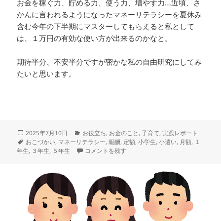
お金を稼ぐ力、貯める力、使う力、増やす力…近頃、さ
かんに言われるようになったマネーリテラシーを夏休み
含む今年の下半期にマスターしてもらえると私として
は、１万円の有効な使い方が出来るのかなと。
期待半分、不安半分ですが密かな私の自由研究にしてみ
たいと思います。
投
カ
2025年7月10日
お役立ち
,
お金のこと
,
子育て
,
実践レポート
稿
タ
テ
おこづかい
,
マネーリテラシー
,
報酬
,
定額
,
小学生
,
小遣い
,
月額
,
１
日:
グ
ゴ
小学５年生の長女と考えるお金のこと① に
年生
,
３年生
,
５年生
コメントを残す
リ
ー