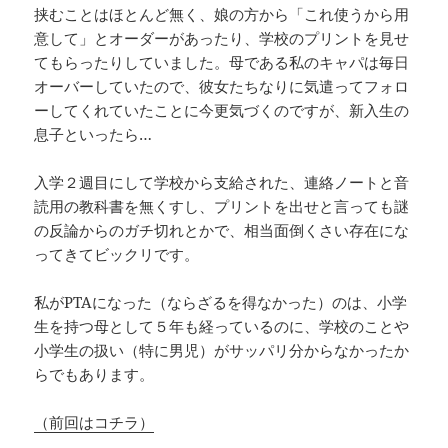
挟むことはほとんど無く、娘の方から「これ使うから用
意して」とオーダーがあったり、学校のプリントを見せ
てもらったりしていました。母である私のキャパは毎日
オーバーしていたので、彼女たちなりに気遣ってフォロ
ーしてくれていたことに今更気づくのですが、新入生の
息子といったら…
入学２週目にして学校から支給された、連絡ノートと音
読用の教科書を無くすし、プリントを出せと言っても謎
の反論からのガチ切れとかで、相当面倒くさい存在にな
ってきてビックリです。
私がPTAになった（ならざるを得なかった）のは、小学
生を持つ母として５年も経っているのに、学校のことや
小学生の扱い（特に男児）がサッパリ分からなかったか
らでもあります。
（前回はコチラ）