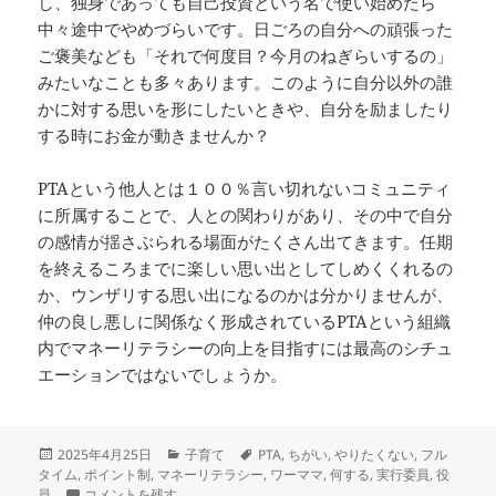
し、独身であっても自己投資という名で使い始めたら
中々途中でやめづらいです。日ごろの自分への頑張った
ご褒美なども「それで何度目？今月のねぎらいするの」
みたいなことも多々あります。このように自分以外の誰
かに対する思いを形にしたいときや、自分を励ましたり
する時にお金が動きませんか？
PTAという他人とは１００％言い切れないコミュニティ
に所属することで、人との関わりがあり、その中で自分
の感情が揺さぶられる場面がたくさん出てきます。任期
を終えるころまでに楽しい思い出としてしめくくれるの
か、ウンザリする思い出になるのかは分かりませんが、
仲の良し悪しに関係なく形成されているPTAという組織
内でマネーリテラシーの向上を目指すには最高のシチュ
エーションではないでしょうか。
投
カ
タ
2025年4月25日
子育て
PTA
,
ちがい
,
やりたくない
,
フル
稿
テ
グ
タイム
,
ポイント制
,
マネーリテラシー
,
ワーママ
,
何する
,
実行委員
,
役
日:
PTAの役員をやることになりました。その⑤ に
ゴ
員
コメントを残す