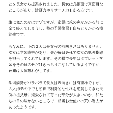
とを長女から提案されました。長女は几帳面で真面目な
ところがあり、計画力やリサーチ力もある方です。
誰に似たのかはナゾですが、宿題は親の声がかかる前に
全て終えてしまうし、塾の予習復習も自らとりかかる模
範生です。
ちなみに、下の２人は長女程の前向きさはありません。
次女は学習障害があり、夫が毎日必死で次女の勉強指導
を担当してくれています。その横で長男はタブレット学
習をその日の分だけきっちりこなしているようですが、
宿題は大体忘れがちです。
学習姿勢がバラバラで長女は表向きには有望株ですが、
３人姉弟の中でも初孫で利発的な性格を絶賛してきた夫
側の祖父母に溺愛されて育った部分が大きいのか、私た
ちの目の届かないところで、相当お金使いの荒い過去が
あったようです。