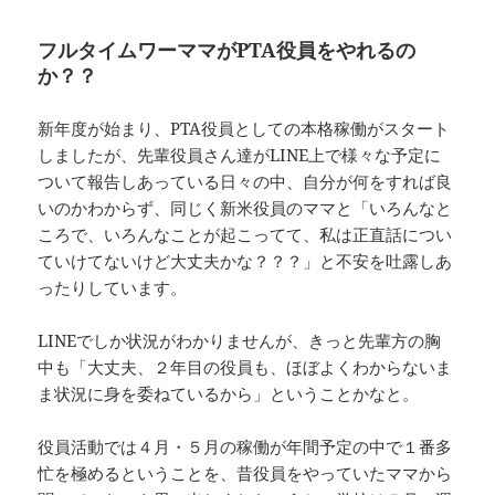
フルタイムワーママがPTA役員をやれるの
か？
？
新年度が始まり、PTA役員としての本格稼働がスタート
しましたが、先輩役員さん達がLINE上で様々な予定に
ついて報告しあっている日々の中、自分が何をすれば良
いのかわからず、同じく新米役員のママと「いろんなと
ころで、いろんなことが起こってて、私は正直話につい
ていけてないけど大丈夫かな？？？」と不安を吐露しあ
ったりしています。
LINEでしか状況がわかりませんが、きっと先輩方の胸
中も「大丈夫、２年目の役員も、ほぼよくわからないま
ま状況に身を委ねているから」ということかなと。
役員活動では４月・５月の稼働が年間予定の中で１番多
忙を極めるということを、昔役員をやっていたママから