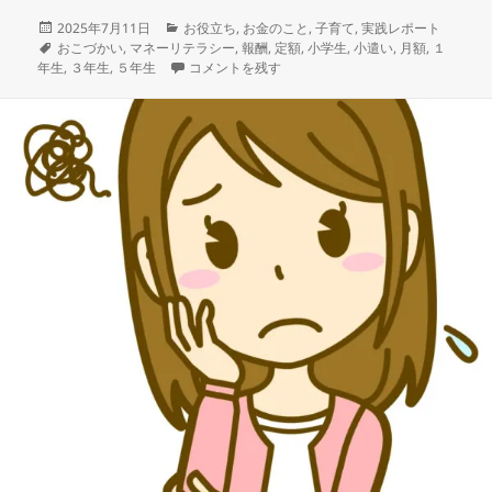
投
カ
2025年7月11日
お役立ち
,
お金のこと
,
子育て
,
実践レポート
稿
タ
テ
おこづかい
,
マネーリテラシー
,
報酬
,
定額
,
小学生
,
小遣い
,
月額
,
１
日:
グ
ゴ
小学５年生の長女と考えるお金のこと② に
年生
,
３年生
,
５年生
コメントを残す
リ
ー