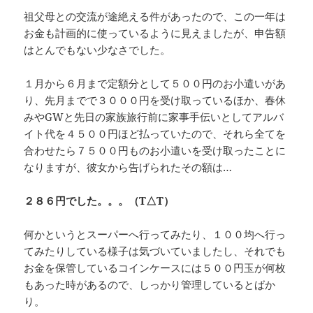
祖父母との交流が途絶える件があったので、この一年は
お金も計画的に使っているように見えましたが、申告額
はとんでもない少なさでした。
１月から６月まで定額分として５００円のお小遣いがあ
り、先月までで３０００円を受け取っているほか、春休
みやGWと先日の家族旅行前に家事手伝いとしてアルバ
イト代を４５００円ほど払っていたので、それら全てを
合わせたら７５００円ものお小遣いを受け取ったことに
なりますが、彼女から告げられたその額は…
２８６円でした。。。（T△T）
何かというとスーパーへ行ってみたり、１００均へ行っ
てみたりしている様子は気づいていましたし、それでも
お金を保管しているコインケースには５００円玉が何枚
もあった時があるので、しっかり管理しているとばか
り。