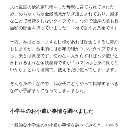
夫は重度の倹約家思考をした母親に育てられてきたた
め、めちゃくちゃ金銭感覚が研ぎ澄まされており、滅多
なことで出費をしないタイプです。なので独身の頃も相
当額の貯金を持っていました。（桁で言うと八桁です）
一方、私はと言いますと目標があれば貯金もするし節約
もしますが、基本的には財布の紐がユルいタイプですか
ら、夫とは真逆です。使わない人からすればムダ使いと
言われるような金銭感覚ですが「ガマンは心身に良くな
いから」という理屈で、使えるだけ使ってしまいます。
そんな身の上なので、我が子にどうやって指導するべき
なのか手詰まりになってしまいました。
小学生のお小遣い事情を調べました
一般的な小学生のお小遣い事情を調べてみると、小学５