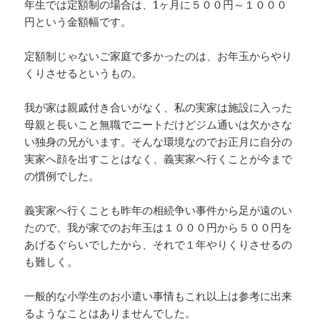
年生では定額制の場合は、1ヶ月に５００円～１０００
円という金額幅です。
定額制じゃないご家庭で多かったのは、お年玉からやり
くりさせるというもの。
我が家は親戚付き合いがなく、私の実家は施設に入った
母親と長いこと無職でニートだけどジム通いは欠かさな
い独身の兄がいます。そんな環境なのでお正月に自分の
実家へ顔を出すことはなく、義実家へ行くことが今まで
の慣例でした。
義実家へ行くことも昨年の相続争い事件から足が遠のい
たので、我が家でのお年玉は１０００円から５００円を
あげるぐらいでしたから、それで１年やりくりさせるの
も難しく。
一般的な小学生のお小遣い事情もこれ以上は参考に出来
るようなことはありませんでした。