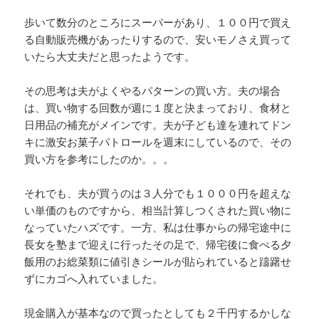
歩いて数分のところにスーパーがあり、１００円で買え
る自動販売機があったりするので、安いモノさえ買って
いたら大丈夫だと思ったようです。
その思考は夫がよくやるパターンの買い方。夫の場合
は、買い物する回数が週に１度と決まっており、食材と
日用品の補充がメインです。夫が子ども達を連れてドン
キに激安お菓子パトロールを週末にしているので、その
買い方を参考にしたのか。。。
それでも、夫が買うのは３人分でも１０００円を超えな
い単価のものですから、相当計算しつくされた買い物に
なっていたハズです。一方、私は仕事からの帰宅途中に
長女を塾まで迎えに行ったその足で、帰宅後に食べる夕
飯用のお総菜類に値引きシールが貼られていると躊躇せ
ずにカゴへ入れていました。
現金購入が基本なので買ったとしても２千円するかしな