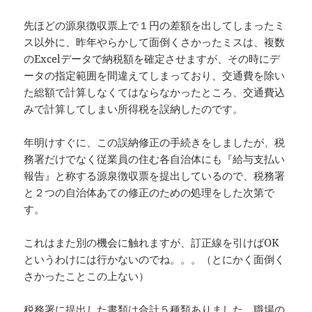
先ほどの源泉徴収票上で１円の差額を出してしまったミ
ス以外に、昨年やらかして面倒くさかったミスは、複数
のExcelデータで納税額を確定させますが、その時にデ
ータの指定範囲を間違えてしまっており、交通費を除い
た総額で計算しなくてはならなかったところ、交通費込
みで計算してしまい所得税を誤納したのです。
年明けすぐに、この誤納修正の手続きをしましたが、税
務署だけでなく従業員の住む各自治体にも『給与支払い
報告』と称する源泉徴収票を提出しているので、税務署
と２つの自治体あての修正のための処理をした次第で
す。
これはまた別の機会に触れますが、訂正線を引けばOK
というわけには行かないのでね。。。（とにかく面倒く
さかったことこの上ない）
税務署に提出した書類は合計５種類ありました。職場の