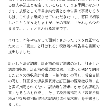
る個人事業主とも違っているらしく、まぁ手間がかかり
ます。規模として手書き納付書とか申告書で事足りるう
ちは、このまま継続させていただきたいし、窓口で相談
したことも度々ありますが、その都度、「それなら今の
ままで。。。」と言われる次第です。
それで、昨年やらかして面倒くさかったミスを修正する
ために（「更生」と呼ばれる）税務署へ報告書を書面で
提出しました。
訂正した法定調書、訂正前の法定調書の写し、訂正した
源泉徴収票、訂正前の厳選徴収票、間違った税額で納付
したときの徴収高計算書（＝納付書）の写し、賃金台帳
の写し、訂正前の源泉徴収簿と訂正後の源泉徴収簿、あ
と書式指定されてない「誤納還付請求にかかる内訳報告
書」なるものも作成し、そして税務署指定の『源泉所得
税及び復興特別所得税の誤納額還付請求書』を手書きし
ました。