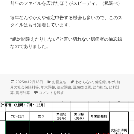
前年のファイルを広げたほうがスピーディ。（私調べ）
毎年なんやかんや確定申告する機会も多いので、このス
タイルはもう定着しています。
“絶対間違えたりしない”と言い切れない臆病者の備忘録
なのでありました。
投
カ
タ
2025年12月18日
お役立ち
わからない
,
備忘録
,
冬ボ
,
前
稿
テ
グ
月の社会保険料等
,
年末調整
,
法定調書
,
源泉徴収票
,
給与担当
,
給料計
日:
賞与の計算をするときに出てくるアレ！前月の社会保険料等
ゴ
算
,
賞与計算
コメントを残す
リ
ー