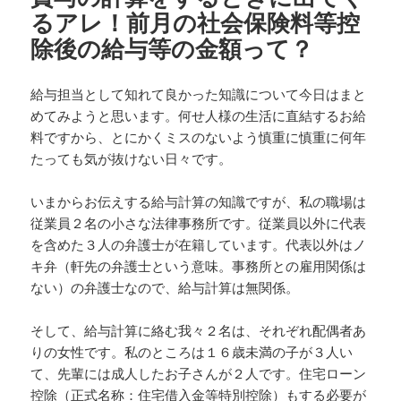
るアレ！前月の社会保険料等控
除後の給与等の金額って？
給与担当として知れて良かった知識について今日はまと
めてみようと思います。何せ人様の生活に直結するお給
料ですから、とにかくミスのないよう慎重に慎重に何年
たっても気が抜けない日々です。
いまからお伝えする給与計算の知識ですが、私の職場は
従業員２名の小さな法律事務所です。従業員以外に代表
を含めた３人の弁護士が在籍しています。代表以外はノ
キ弁（軒先の弁護士という意味。事務所との雇用関係は
ない）の弁護士なので、給与計算は無関係。
そして、給与計算に絡む我々２名は、それぞれ配偶者あ
りの女性です。私のところは１６歳未満の子が３人い
て、先輩には成人したお子さんが２人です。住宅ローン
控除（正式名称：住宅借入金等特別控除）もする必要が