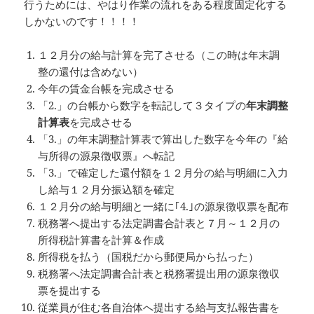
行うためには、やはり作業の流れをある程度固定化する
しかないのです！！！！
１２月分の給与計算を完了させる（この時は年末調
整の還付は含めない）
今年の賃金台帳を完成させる
「2.」の台帳から数字を転記して３タイプの
年末調整
計算表
を完成させる
「3.」の年末調整計算表で算出した数字を今年の『給
与所得の源泉徴収票』へ転記
「3.」で確定した還付額を１２月分の給与明細に入力
し給与１２月分振込額を確定
１２月分の給与明細と一緒に｢4.｣の源泉徴収票を配布
税務署へ提出する法定調書合計表と７月～１２月の
所得税計算書を計算＆作成
所得税を払う（国税だから郵便局から払った）
税務署へ法定調書合計表と税務署提出用の源泉徴収
票を提出する
従業員が住む各自治体へ提出する給与支払報告書を