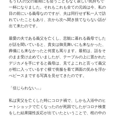
もう1人の父の最期にも会うこともなく寂しい気持ちで
一杯になりました。それもこれも全ての元凶は今、私の
目の前にいる義母なのですが、夫は同行せず私一人で訪
れていたこともあり、次から次へ聞き捨てならない話が
出て来たのです。
最愛の夫である義父を亡くし、悲観に暮れる義母でした
が話を聞いていると、貴女は御見舞いにも来なかった、
葬儀にも来なかったと何度も罵ります。最初は、話をそ
のまま受け止めていましたが、テーブルの上に置かれた
デジカメを手にすると義母は、見てよこれと言って義父
が棺に入っているすぐ横で喪服を着て満面の笑みを浮か
べピースまでする写真を見せてきたのです。
「信じられない…」
私は実父を亡くした時にコロナ禍で、しかも入浴中のヒ
ートショックで亡くなったのが死因でしたがコロナ検査
をした結果陽性反応が出ていたということで、棺の中の