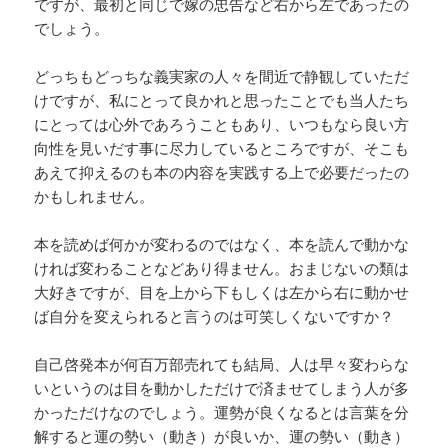
ですが、最初と同じで嫁の忠告など右から左であったの
でしょう。
どっちもどっちな義実家の人々を間近で静観していただ
けですが、私にとって良かれと思ったことでも当人たち
にとっては心外であろうこともあり、いつもなら良い方
向性を見いだす事に尽力しているところですが、そこも
あえて抑えるのも本の内容を実践する上で必要だったの
かもしれません。
本を読めば何かが変わるのではなく、本を読んで動かな
ければ変わることなどあり得ません。おまじないの類は
大好きですが、目を上から下もしくは左から右に動かせ
ば自分を変えられると言うのは可笑しくないですか？
自己啓発本が何百万部売れても結局、人は早々変わらな
いというのは目を動かしただけで済ませてしまう人が多
かっただけなのでしょう。運勢が良くなるとは言葉を分
解すると運の勢い（動き）が良いか、運の勢い（動き）