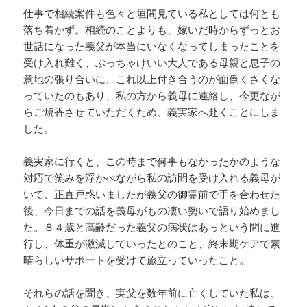
仕事で相続案件も色々と垣間見ている私としては何とも
落ち着かず。相続のことよりも、嫁いだ時からずっとお
世話になった義父が本当にいなくなってしまったことを
受け入れ難く、ぶっちゃけいい大人である母親と息子の
意地の張り合いに、これ以上付き合うのが面倒くさくな
っていたのもあり、私の方から義母に連絡し、今更なが
らご焼香させていただくため、義実家へ赴くことにしま
した。
義実家に行くと、この時まで何事もなかったかのような
対応で笑みを浮かべながら私の訪問を受け入れる義母が
いて、正直戸惑いましたが義父の御霊前で手を合わせた
後、今日までの話を義母がもの凄い勢いで語り始めまし
た。８４歳と高齢だった義父の病状はあっという間に進
行し、体重が激減していったとのこと、終末期ケアで素
晴らしいサポートを受けて旅立っていったこと。
それらの話を聞き、実父を数年前に亡くしていた私は、