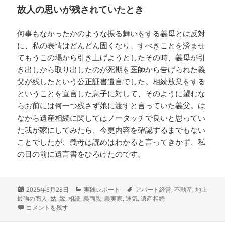
故人の思いが残されていたとき
何事もなかったかのような振る舞いをする義母とは反対
に、私の表情はどんどん固くなり、すべきことを済ませ
てもうこの場から引き上げようとしたその時、義母が引
き出しから取り出したのが死期を医師から告げられた義
父が残したという公正証書遺言でした。相続放棄をする
ということを宣言した息子に対して、そのように望むな
らお前には何一つ残さず娘に渡すと言っていた義父。は
なから遺産相続に関してはノータッチで良いと思ってい
た我が家にしてみたら、今更内容を確認するまでもない
ことでしたが、義母は読めばわかると言ってきかず、私
の目の前に遺言書をひろげたのです。
投
カ
タ
2025年5月28日
実践レポート
アパート経営
,
不動産
,
地上
稿
テ
グ
最強の商人
,
姑
,
嫁
,
相続
,
義両親
,
義実家
,
運気
,
遺産相続
日:
地上最強の商人（オグマンディーノ著）をやってみたその後を検証⑤ に
ゴ
コメントを残す
リ