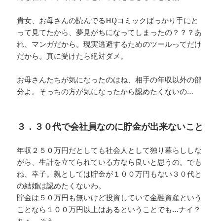
貴女、お母さんの読んでるHQコミックばっかり手にと
って見てたから、夢見がちになってしまったの？？？あ
れ、マンガだから。現実逃避するためのツールってだけ
だから。真に受けたら絶対ダメ。
お母さんたちが気になったのはね、相手の年収以外の部
分よ。そっちの方が気になったから認めたくないの…
３．３０代で会社員なのに貯金が出来ないこと
年収２５０万円だとしても社会人として独り暮らししな
がら、生計を立てられている方なら良いと思うの。でも
ね、幸子。親としては貯金が１００万円もない３０代と
の結婚は認めたくないわ。
貯金は５０万円も無いけど投資していて金融資産という
ことなら１００万円以上はあるということでも…ナイ？
あぁ、そう。