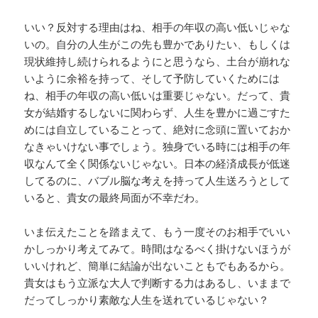
いい？反対する理由はね、相手の年収の高い低いじゃな
いの。自分の人生がこの先も豊かでありたい、もしくは
現状維持し続けられるようにと思うなら、土台が崩れな
いように余裕を持って、そして予防していくためには
ね、相手の年収の高い低いは重要じゃない。だって、貴
女が結婚するしないに関わらず、人生を豊かに過ごすた
めには自立していることって、絶対に念頭に置いておか
なきゃいけない事でしょう。独身でいる時には相手の年
収なんて全く関係ないじゃない。日本の経済成長が低迷
してるのに、バブル脳な考えを持って人生送ろうとして
いると、貴女の最終局面が不幸だわ。
いま伝えたことを踏まえて、もう一度そのお相手でいい
かしっかり考えてみて。時間はなるべく掛けないほうが
いいけれど、簡単に結論が出ないこともでもあるから。
貴女はもう立派な大人で判断する力はあるし、いままで
だってしっかり素敵な人生を送れているじゃない？