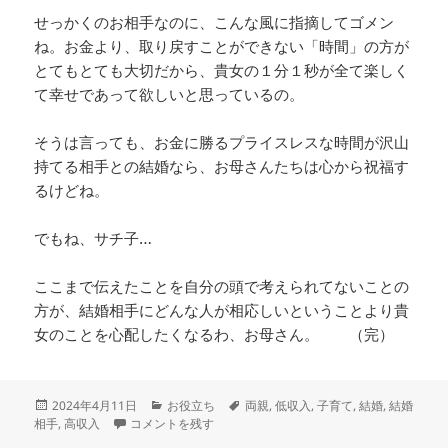
せっかくのお相手なのに、こんな風に指摘してゴメン
ね。お金より、取り戻すことができない「時間」の方が
とてもとても大切だから、貴女の１分１秒が全て楽しく
て幸せであって欲しいと思っているの。
そうは言っても、お金に勝るプライスレスな時間が沢山
持てる相手との結婚なら、お母さんたちは心から祝福す
るけどね。
でもね、サチ子…
ここまで伝えたことを自分の頭で考えられてないことの
方が、結婚相手にどんな人が相応しいということより貴
女のことを心配したくなるわ、お母さん。 （完）
投
カ
タ
2024年4月11日
お役立ち
両親
,
低収入
,
子育て
,
結婚
,
結婚
稿
彼氏の収入が低いという理由で結婚について悩んだ時 に
テ
グ
相手
,
高収入
コメントを残す
日:
ゴ