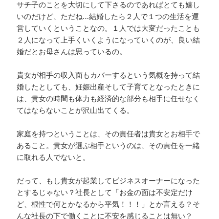
サチ子のことを大切にして下さるのであればとても嬉し
いのだけど、ただね…結婚したら２人で１つの生活を運
営していくということなの。１人では大変だったことも
２人になって上手くいくようになっていくのが、良い結
婚だとお母さんは思っているの。
貴女が相手の収入面もカバーするという気概を持って結
婚したとしても、妊娠出産そして子育てとなったときに
は、貴女の時間も体力も経済的な部分も相手に任せなく
てはならないことが沢山出てくる。
家庭を持つということは、その責任者は貴女とお相手で
あること。貴女が選ぶ相手というのは、その責任を一緒
に取れる人でないと。
だって、もし貴女が起業してビジネスオーナーになった
とするじゃない？社長として「お金の面は不安定だけ
ど、根性で何とかなるから平気！！！」とか言える？そ
んな社長の下で働くことに不安を感じることは無い？