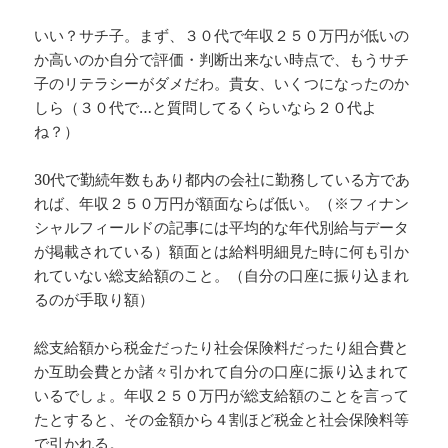
いい？サチ子。まず、３０代で年収２５０万円が低いの
か高いのか自分で評価・判断出来ない時点で、もうサチ
子のリテラシーがダメだわ。貴女、いくつになったのか
しら（３０代で…と質問してるくらいなら２０代よ
ね？）
30代で勤続年数もあり都内の会社に勤務している方であ
れば、年収２５０万円が額面ならば低い。（※フィナン
シャルフィールドの記事には平均的な年代別給与データ
が掲載されている）額面とは給料明細見た時に何も引か
れていない総支給額のこと。（自分の口座に振り込まれ
るのが手取り額）
総支給額から税金だったり社会保険料だったり組合費と
か互助会費とか諸々引かれて自分の口座に振り込まれて
いるでしょ。年収２５０万円が総支給額のことを言って
たとすると、その金額から４割ほど税金と社会保険料等
で引かれる。