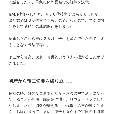
で話合った末、早急に体外受精での妊娠を決意。
AMH検査をしたところ３０代後半ではありましたが、
出た数値は３０代前半くらいの値だったので、すぐに採
卵をして受精卵の凍結保存をしました。
結婚した時から夫は２人以上子供を望んでいたので、迷
うことなく凍結保存に。
そこから長女、次女、長男という３人を授かることがで
きました。
初産から帝王切開を繰り返し…
長女の時、妊娠３０週あたりからお腹の中で逆子になっ
ていることが判明。鍼灸院に通ったりウォーキングした
りしましたが、週数が増えるにつれ母胎の方が動くとす
ぐにお腹が張ってしまい、逆子も直らず予定日の１週間