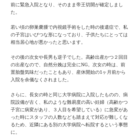
前に緊急入院となり、そのまま帝王切開が確定しまし
た。
若い頃の卵巣嚢腫で内視鏡手術をした時の後遺症で、私
の子宮はいびつな形になっており、子供たちにとっては
相当居心地が悪かったと思います。
その後の次女や長男も逆子でした。高齢出産かつ２回目
の出産なので、自然分娩は完全にNG。次女の時は、前
置胎盤気味だったこともあり、産休開始の1ヶ月前から
入院を余儀なくされました。
さらに、長女の時と同じ大学病院に入院したものの、病
院設備が古く、私のような難易度の高い妊婦（高齢かつ
子宮に病変があり、３人目を希望している）に急変があ
った時にスタッフの人数なども踏まえて対応が難しくな
るため、近隣にある別の大学病院へ転院するという事態
に。