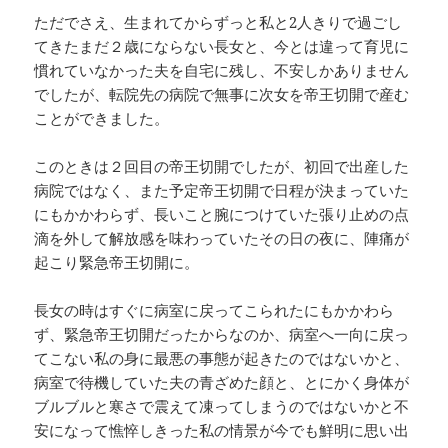
ただでさえ、生まれてからずっと私と2人きりで過ごし
てきたまだ２歳にならない長女と、今とは違って育児に
慣れていなかった夫を自宅に残し、不安しかありません
でしたが、転院先の病院で無事に次女を帝王切開で産む
ことができました。
このときは２回目の帝王切開でしたが、初回で出産した
病院ではなく、また予定帝王切開で日程が決まっていた
にもかかわらず、長いこと腕につけていた張り止めの点
滴を外して解放感を味わっていたその日の夜に、陣痛が
起こり緊急帝王切開に。
長女の時はすぐに病室に戻ってこられたにもかかわら
ず、緊急帝王切開だったからなのか、病室へ一向に戻っ
てこない私の身に最悪の事態が起きたのではないかと、
病室で待機していた夫の青ざめた顔と、とにかく身体が
ブルブルと寒さで震えて凍ってしまうのではないかと不
安になって憔悴しきった私の情景が今でも鮮明に思い出