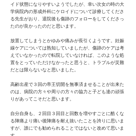
イド状態になりやすいようでしたが、幸い次女の時の大
学病院内の形成外科にケロイドについて診療してくださ
る先生がおり、退院後も傷跡のフォローをしてくださっ
たのが良かったのだと思います。
放置してしまうとかゆみや痛みが長引くようです。妊娠
線ケアについては熟知していましたが、傷跡のケアは考
えていなかったので転院していなければ、このような処
置をとっていただけなかったと思うと、トラブルが災難
だとは限らないなと思いました。
高齢出産で３回の帝王切開を無事済ませることが出来た
のは、病院の方々や周りの方々の協力と子ども達の頑張
りがあってこそだと思います。
自分自身も、２回目３回目と回数を増やすごとに酷くな
る陣痛より痛い後陣痛を耐え抜いたことを誇りに思いま
すが、誰にでも勧められることではないと改めて思いま
す。