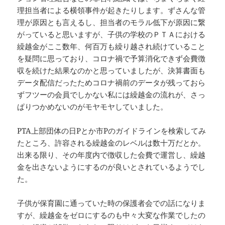
理担当者による横領事件が起きたりします。ずさんな管
理が原因とも言えるし、担当者のモラル低下が原因に繋
がっていると思いますが、子供の学校のＰＴＡにおける
繰越金がここ数年、何百万も繰り越され続けていること
を疑問に思っており、コロナ禍で予算消化できず会費徴
収を続けた結果なのかと思っていましたが、決算書面も
データ配信だったためコロナ禍前のデータが残っておら
ずフツーの会員でしかない私には繰越金の流れが、さっ
ぱりつかめないのがモヤモヤしていました。
PTA上部団体の日Pとか市Pのガイドラインを検索してみ
たところ、許容される繰越金のレベルは数十万だとか。
出来る限り、その年度内で徴収した会費で運営し、繰越
金を出さないようにするのが良いとされているようでし
た。
子供が保育園に通っていた時の保護者会での話になりま
すが、繰越金をゼロにするのも中々大変な作業でしたの