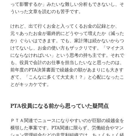
って影響するか」みたいな難しい分析もできないし、そ
ういった文章を読むのも苦手です。
けれど、出て行くお金と入ってくるお金の記録とか、
元々あったお金が最終的にどうやって増えたか（減った
か）ぐらいはできます。でも、家計簿は続かないからつ
けてないし、お金の使い方もザックリです。「マイナス
にならなければいい」という思考の持ち主です。それで
も、役員で会計のお仕事を担当したいなと思ったのは、
前年度のPTA決算書面で繰越金の額があまりにも大きす
ぎて、「こんなに多くて大丈夫！？」と心配になったこ
とがキッカケです。
PTA
役員になる前から思っていた疑問点
ＰＴＡ関連でニュースになりやすいのが巨額の繰越金を
横領した事案です。PTA関連に限らず、労働組合やマン
ション管理組合などの非営利組織では、ちょくちょく経