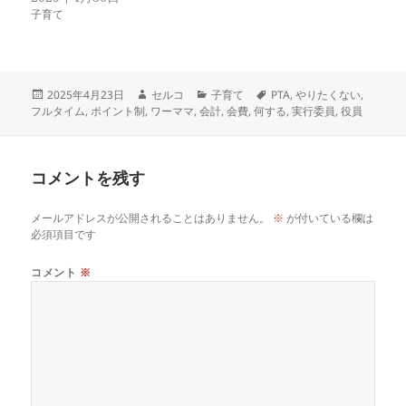
子育て
投
作
カ
タ
2025年4月23日
セルコ
子育て
PTA
,
やりたくない
,
稿
成
テ
グ
フルタイム
,
ポイント制
,
ワーママ
,
会計
,
会費
,
何する
,
実行委員
,
役員
日:
者
ゴ
リ
ー
コメントを残す
メールアドレスが公開されることはありません。
※
が付いている欄は
必須項目です
コメント
※