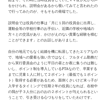
をかけられ、説明会があるから覗いてみてと言われたの
で行ってみたのが、そもそもの発端でした。
説明会では役員の仕事は「月に１回の役員会に出席し、
運動会等の学校行事のお手伝い、近隣の学校や地域の
方々との交流があり、かけがえのない貴重な経験を積む
ことができます」とのお話しがありました。
自分の地元でもなく結婚を機に転居してきたエリアなの
で、地域への愛着も強い方ではなく、フルタイム勤務だ
から実行委員会のように平日の昼とか夜に集うのは難し
いし、ポイント制を導入しているPTAなので、卒業する
までに児童１人に対して２ポイント（最低でも１ポイン
ト）取得する必要があるため、面倒くさいけど末っ子が
入学するタイミングで任期２年の役員になれば、在校中
の我が子３人分におのおの２ポイントが与えられるとい
うことで、引き受ける心づもりをしていたわけです。