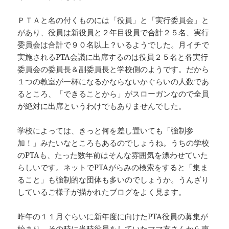
ＰＴＡと名の付くものには「役員」と「実行委員会」と
があり、役員は新役員と２年目役員で合計２５名、実行
委員会は合計で９０名以上？いるようでした。月イチで
実施されるPTA会議に出席するのは役員２５名と各実行
委員会の委員長＆副委員長と学校側のようです。だから
１つの教室が一杯になるかならないかぐらいの人数であ
るところ、「できることから」がスローガンなので全員
が絶対に出席というわけでもありませんでした。
学校によっては、きっと何を差し置いても「強制参
加！」みたいなところもあるのでしょうね。うちの学校
のPTAも、たった数年前はそんな雰囲気を漂わせていた
らしいです。ネットでPTAがらみの検索をすると「集ま
ること」も強制的な団体も多いのでしょうか。うんざり
しているご様子が描かれたブログをよく見ます。
昨年の１１月ぐらいに新年度に向けたPTA役員の募集が
始まり、その時に当時役員をしていたママ友さんから声